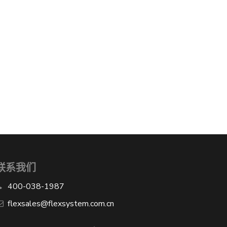
联系我们
400-038-1987
​flexsales@flexsystem.com.cn