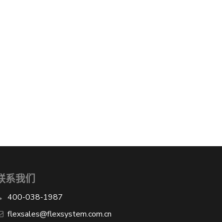
联系我们
400-038-1987
​flexsales@flexsystem.com.cn