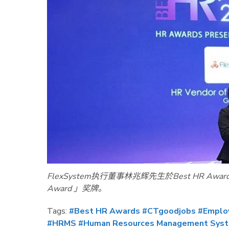
FlexSystem
执行董事林兆辉先生於
Best HR Awar
Award
」奖牌。
Tags:
#Best HR Awards
#CTgoodjobs
#Employ
#HRMS
#Human Resources Management Sys