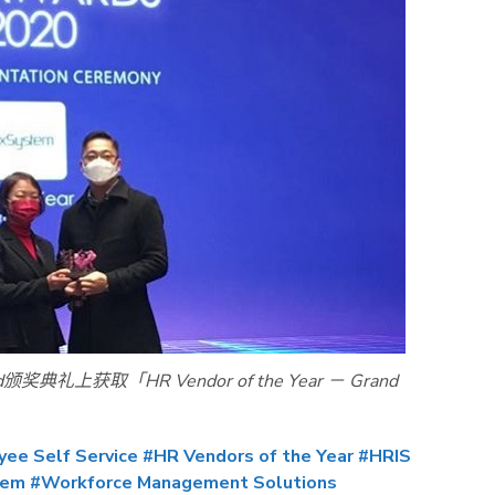
d
颁奖典礼上获取「
HR Vendor of the Year
－
Grand
ee Self Service
#HR Vendors of the Year
#HRIS
tem
#Workforce Management Solutions