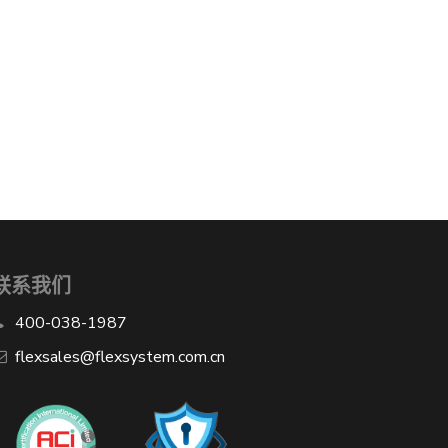
联系我们
400-038-1987
​flexsales@flexsystem.com.cn