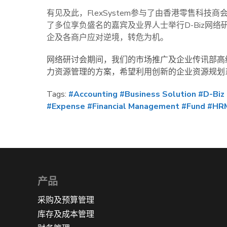
有见及此，FlexSystem参与了由香港零售科技商会於2
了多位享负盛名的嘉宾及业界人士举行D-Biz网
企及各商户应对逆境，转危为机。
网络研讨会期间，我们的市场推广及企业传讯部高级经
力资源管理的方案，希望利用创新的企业资源规划
Tags:
#Accounting
#Business Solution
#D-Biz
#Expense
#Financial Management
#Fund
#HR
产品
采购及预算管理
库存及成本管理