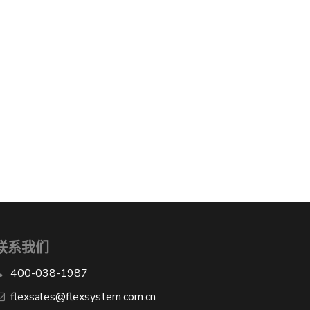
联系我们
400-038-1987
​flexsales@flexsystem.com.cn