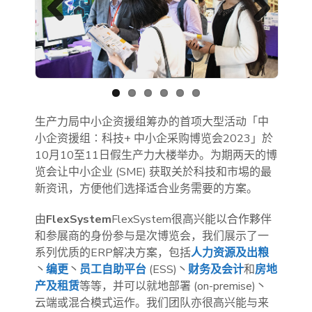
Previous
Next
生产力局中小企资援组筹办的首项大型活动「中
小企资援组∶科技+ 中小企采购博览会2023」於
10月10至11日假生产力大楼举办。为期两天的博
览会让中小企业 (SME) 获取关於科技和市埸的最
新资讯，方便他们选择适合业务需要的方案。
由
FlexSystem
FlexSystem很高兴能以合作夥伴
和参展商的身份参与是次博览会，我们展示了一
系列优质的ERP解决方案，包括
人力资源及出粮
丶
编更
丶
员工自助平台
(ESS)丶
财务及会计
和
房地
产及租赁
等等，并可以就地部署 (on-premise)丶
云端或混合模式运作。我们团队亦很高兴能与来