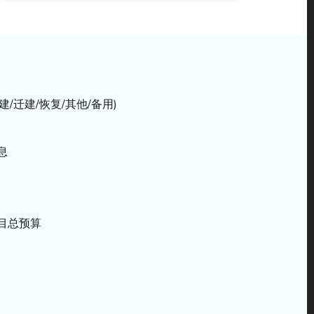
/迁建/恢复/其他/备用)
息
目总预算