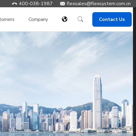
400-038-1987
flexsales@flexsystem.com.cn
tomers
Company
Contact Us